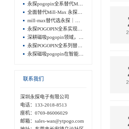
永探pogopin全系替代Mill-Max：全品类适配，高品质稳定之选
全面替代Mill-Max 永探Pogopin精密连接器，重构高端互连性价比标杆
mill-max替代选永探｜全系兼容升级，行业领先替代方案
永探POGOPIN全系实现MILL-MAX国产精准替代
2
深耕磁吸pogopin领域，永探以技术与定制实力筑牢行业龙头壁垒
永探POGOPIN全系列替代MILL-MAX产品优势解析
永探磁吸pogopin在智能穿戴上的运用
联系我们
2
深圳永探电子有限公司
电话：133-2018-8513
座机：0769-86006029
邮箱：sales-wan@ytpogo.com