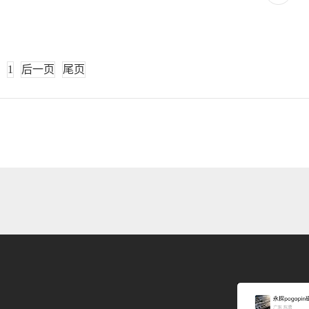
1
后一页
尾页