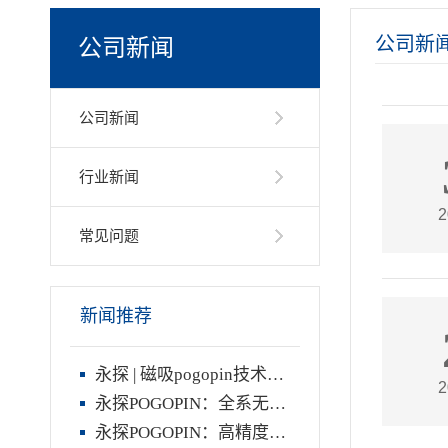
公司新
公司新闻
公司新闻
行业新闻
2
常见问题
新闻推荐
永探 | 磁吸pogopin技术领导者，开启智能连接新时代
2
永探POGOPIN：全系无损替代Mill-max，国产龙头工厂
永探POGOPIN：高精度国产弹簧针，完美替代Mill-max连接器