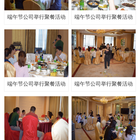
端午节公司举行聚餐活动
端午节公司举行聚餐活动
端午节公司举行聚餐活动
端午节公司举行聚餐活动